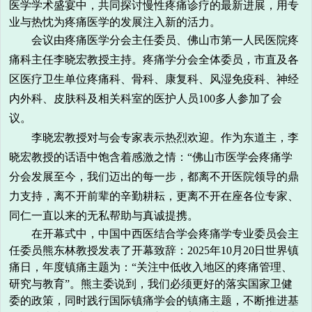
医学学术盛宴中，共同探讨慢性疼痛诊疗的最新进展，用专
业与热忱为疼痛医学的发展注入新的活力。
会议由疼痛医学分会主任委员、佛山市第一人民医院疼
痛科主任李晓宏教授主持。疼痛学分会全体委员，市直及各
区医疗卫生单位疼痛科、骨科、康复科、风湿免疫科、神经
内外科、皮肤科及相关科室的医护人员100多人参加了会
议。
李晓宏教授对与会专家表示热烈欢迎。作为东道主，李
晓宏教授的话语中饱含着感激之情：“佛山市医学会疼痛学
分会发展至今，我们迈出的每一步，都离不开医院领导的鼎
力支
持，离不开前辈的辛勤耕耘，更离不开在座各位专家、
同仁一直以来的无私帮助与真诚提携。
在开幕式中，中国中西医结合学会疼痛学专业委员会主
任委员熊东林教授发表了开幕致辞：2025年10月20日世界镇
痛日，年度镇痛主题为：“关注中低收入地区的疼痛管理、
研究与教育”。熊主委说到，我们必须更好的落实国家卫健
委的政策，同时践行国际镇痛学会的镇痛主题，不断推进基