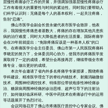
层慢性疼痛诊疗工作的开展，并强调加强基层慢性疼痛诊疗
工作有着很大的重要性与时间的紧迫性。同时我们要帮助人
们科学认识到：无痛是每个人的基本权利，一起关注疼痛，
告别“忍痛”。
佛山市医学会副会长曾永健代表市医学会致辞
，他表
示，我国慢性疼痛患者基数大，疼痛的存在增加其他共患疾
病的治疗难度，同时大大降低患者的生活质量。国际疼痛学
会在20年前就提出：“免除疼痛应该是一种基本人权”的口
号。在疼痛医学分会主任委员、佛山市第一人民医院疼痛科
李晓宏的努力下，全体委员同心协力，使我市的疼痛医学发
展取得了一定的成绩，希望分会再接再厉，继续带领全市疼
痛专业，做出更好的成绩。
本次年会邀请了省内外多名疼痛学专家授课，围绕疼痛
学科建设、精准医学理念下的脊柱内镜技术、射频消融微创
技术、周围神经调控技术、特殊部位带状疱疹性神经痛诊
治、糖尿病周围神经痛的诊治思维、超声引导下的注射治
疗、如何做好临床科研、中医中药技术在疼痛诊疗中的运用
等话题展开了热烈讨论。
会议同场召开了佛山市疼痛医疗质控中心专家会议、佛