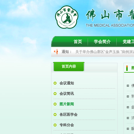
关于举办间质性肺病诊疗学习班的通
首页
学会简介
党建
关于举办儿科常见病的精准诊治学习
通知：
关于举办佛山赛区“金声玉振 ”病例
关于召开2026年甲状腺癌规范化诊
首页内容
关于肾脏病学分会2026年年度学
关于举办间质性肺病诊疗学习班的通
会议通知
关于举办儿科常见病的精准诊治学习
会议简讯
图片新闻
各区医学会
专科分会