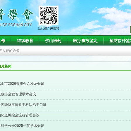
知
工作
继续教育
佛山医药
医疗事故鉴定
预防接种鉴
班的通知
演讲大赛的通知
疗会议的通知
图片新闻
术会议暨第二十二届肾脏病与血液净化技术新进展学习班（第一轮）通知
知
佛山市2026春季介入沙龙会议
班的通知
乳腺癌全程管理学术会议
盆腔静脉疾病多学科诊治学习班
消化道肿瘤全流程管理会议
眼科学分会2025年度学术会议